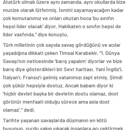
Atatürk olmak üzere aynı zamanda, aynı okullarda bize
mucize olarak lütfetmiş. İsmini sayamayacağım kadar
çok komutanımız ve onları okutan hoca ‘bu sınıfın
hepsi lider olacak’ diyor. Hakikaten o sınıfın hepsi de
lider vasfında.” diye konuştu.
Türk milletinin çok sayıda savaş gördüğünü ve acılar
yaşadığına dikkati çeken Timsal Karabekir, “1. Dünya
Savaşı’nın neticesinde ‘barış yapalım’ diyorlar ve bize
barış diye gösterdikleri bir Sevr haritası. Yani İngiliz’i,
İtalyan’ı, Fransız’ı gelmiş vatanımızı zapt etmiş. Şimdi
çok şükür hepsiyle dostuz. Ancak babam diyor ki
‘hiçbir devlet başka bir devletin dostu olamaz, dost
görünür menfaati olduğu sürece ama asla dost
olamaz’.” dedi.
Tarihte yaşanan savaşlarda düşmanın en kötü
huyunun, yurdu yakıp yıkarak insanlara acı çektirmek