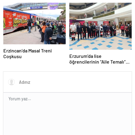
Erzincan’da Masal Treni
Erzurum’da lise
Coşkusu
öğrencilerinin “Aile Temalı”
ödüllü resimleri sergilendi