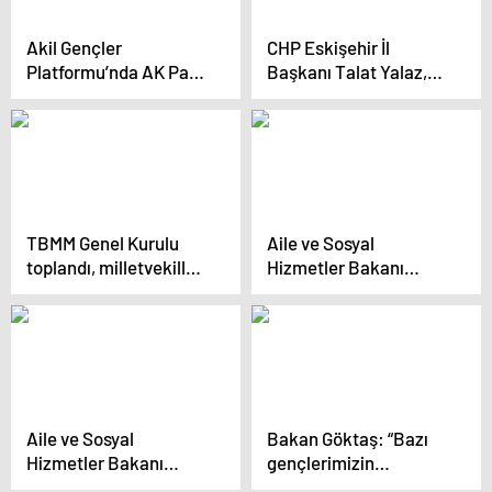
Akil Gençler
CHP Eskişehir İl
Platformu’nda AK Parti
Başkanı Talat Yalaz,
adayları Eskişehir’deki
AKP Eskişehir
sorunları ve vaatleri
Büyükşehir Belediye
anlattı
Başkan adayı Nebi
Hatipoğlu’nun
iddialarına yanıt verdi
TBMM Genel Kurulu
Aile ve Sosyal
toplandı, milletvekilleri
Hizmetler Bakanı
gündem dışı
Eskişehir’de Büyük
konuşmalar yaptı
Emirdağlılar
Buluşması’na katıldı
Aile ve Sosyal
Bakan Göktaş: “Bazı
Hizmetler Bakanı
gençlerimizin
Mahinur Özdemir
üniversite kapılarından