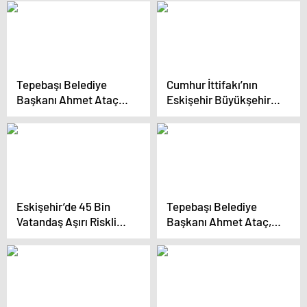
Mahallesi’ndeki Seçim
Hatipoğlu, Vatandaş ve
İletişim Merkezi Açıldı
Esnafla Buluşuyor
Tepebaşı Belediye
Cumhur İttifakı’nın
Başkanı Ahmet Ataç
Eskişehir Büyükşehir
ve CHP Eskişehir
Belediye Başkan adayı
Büyükşehir Belediye
İdris Nebi Hatipoğlu,
Başkan Adayı Ayşe
projelerini açıkladı
Ünlüce, EYBİLDER’i
ziyaret etti
Eskişehir’de 45 Bin
Tepebaşı Belediye
Vatandaş Aşırı Riskli
Başkanı Ahmet Ataç,
Binalarda Oturuyor
Eskişehir’deki
Fabrikaları Ziyaret Etti