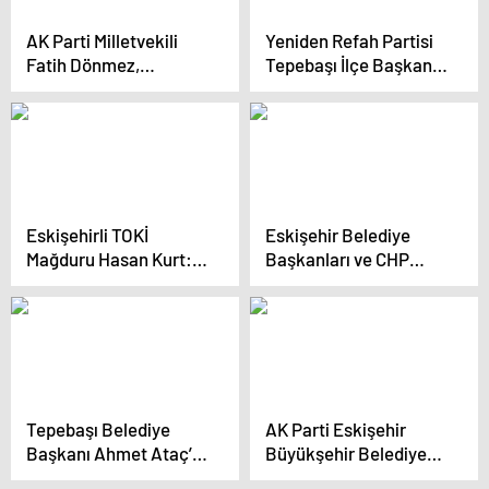
AK Parti Milletvekili
Yeniden Refah Partisi
Fatih Dönmez,
Tepebaşı İlçe Başkanı
Seyitgazi-Kırka yol
ve Belediye Başkan
genişletme
Adayı İstifa Etti
çalışmalarını ziyaret
etti
Eskişehirli TOKİ
Eskişehir Belediye
Mağduru Hasan Kurt:
Başkanları ve CHP
“Cumhurbaşkanım
Adayı Esnaf ve
‘İnsaf’ Kelimesini Çevre
Sanayicilerle Buluştu
ve Şehircilik ile TOKİ
Başkanı’na Söyleyin”
Tepebaşı Belediye
AK Parti Eskişehir
Başkanı Ahmet Ataç’ın
Büyükşehir Belediye
Şirintepe
Başkan Adayı Nebi