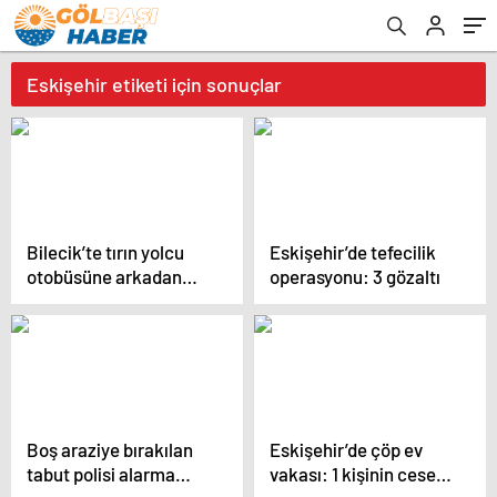
Eskişehir etiketi için sonuçlar
Bilecik’te tırın yolcu
Eskişehir’de tefecilik
otobüsüne arkadan
operasyonu: 3 gözaltı
çarptığı kazada çok
sayıda kişi yaralandı
Boş araziye bırakılan
Eskişehir’de çöp ev
tabut polisi alarma
vakası: 1 kişinin cesedi