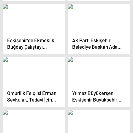
geçirdi
bulundu
Eskişehir’de Ekmeklik
AK Parti Eskişehir
Buğday Çalıştayı
Belediye Başkan Adayı
Gerçekleştirildi
Nebi Hatipoğlu,
Projelerini Tanıttı
Omurilik Felçlisi Erman
Yılmaz Büyükerşen,
Sevkulak, Tedavi İçin
Eskişehir Büyükşehir
Destek Bekliyor
Belediye Başkanlığı’na
veda etti