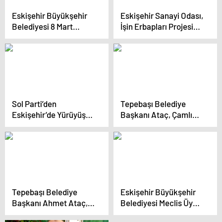
Eskişehir Büyükşehir
Eskişehir Sanayi Odası,
Belediyesi 8 Mart
İşin Erbapları Projesi
etkinlikleri
kapsamında teknik
Sivrihisar’da başladı
gezi düzenledi
Sol Parti’den
Tepebaşı Belediye
Eskişehir’de Yürüyüş:
Başkanı Ataç, Çamlıca
“Hilafet Çağrılarına,
Mahallesi Seçim
Onların Sokaklarımızı
İletişim Merkezi’ni Açtı
Boğduğu Karanlığa
Karşı Ülkenin Bütün
Sokaklarında
Yürüyeceğiz”
Tepebaşı Belediye
Eskişehir Büyükşehir
Başkanı Ahmet Ataç,
Belediyesi Meclis Üyesi
Muttalip Mahallesi’nde
Mustafa Önder Son