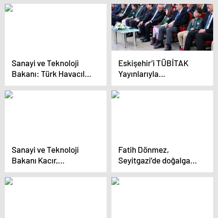
Göktaş, 500’ün
gönderildiği günler çok
üzerinde şehit yakını,
geride kaldı”
gazi ve gazi yakını
ataması yapılacağını
müjdeledi
Sanayi ve Teknoloji
Eskişehir’i TÜBİTAK
Bakanı: Türk Havacılığı
Yayınlarıyla
Altın Çağını Yaşıyor
Buluşturuyoruz Projesi
İmza Töreni
Gerçekleştirildi
Sanayi ve Teknoloji
Fatih Dönmez,
Bakanı Kacır,
Seyitgazi’de doğalgaz
Eskişehir’de fabrika
kullanan ilk haneyi
açılışında konuştu
ziyaret etti
Açıklaması