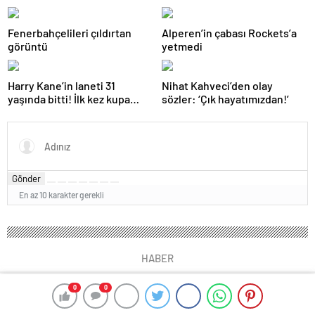
Fenerbahçelileri çıldırtan
Alperen’in çabası Rockets’a
görüntü
yetmedi
Harry Kane’in laneti 31
Nihat Kahveci’den olay
yaşında bitti! İlk kez kupa
sözler: ‘Çık hayatımızdan!’
kazandı…
Gönder
En az 10 karakter gerekli
HABER
0
0