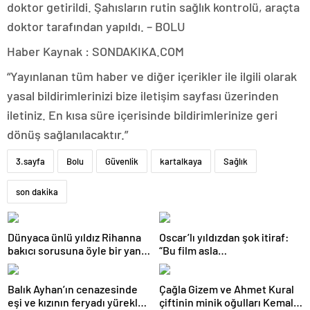
doktor getirildi. Şahısların rutin sağlık kontrolü, araçta
doktor tarafından yapıldı. – BOLU
Haber Kaynak : SONDAKIKA.COM
“Yayınlanan tüm haber ve diğer içerikler ile ilgili olarak
yasal bildirimlerinizi bize iletişim sayfası üzerinden
iletiniz. En kısa süre içerisinde bildirimlerinize geri
dönüş sağlanılacaktır.”
3.sayfa
Bolu
Güvenlik
kartalkaya
Sağlık
son dakika
Dünyaca ünlü yıldız Rihanna
Oscar’lı yıldızdan şok itiraf:
bakıcı sorusuna öyle bir yanıt
“Bu film asla
verdi ki! “35 yıl boyunca…”
yayınlanmamalıydı!”
Balık Ayhan’ın cenazesinde
Çağla Gizem ve Ahmet Kural
eşi ve kızının feryadı yürekleri
çiftinin minik oğulları Kemal, 1