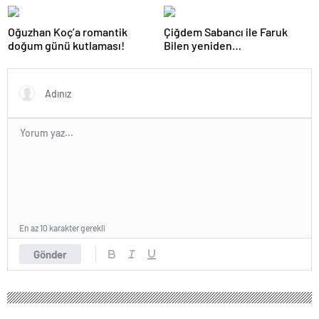
dağladı: “Baba kalk canım
yaşına bastı! İşte doğum
yanıyor!”
gününden kareler!
Oğuzhan Koç’a romantik
Çiğdem Sabancı ile Faruk
doğum günü kutlaması!
Bilen yeniden
adliyelik… Sabancıların eski
damadı, eski eşinin hapis
yatmasını istedi!
En az 10 karakter gerekli
Gönder