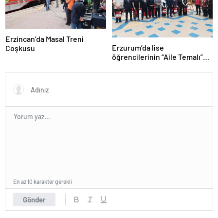
Erzincan’da Masal Treni
Erzurum’da lise
Coşkusu
öğrencilerinin “Aile Temalı”
ödüllü resimleri sergilendi
En az 10 karakter gerekli
Gönder