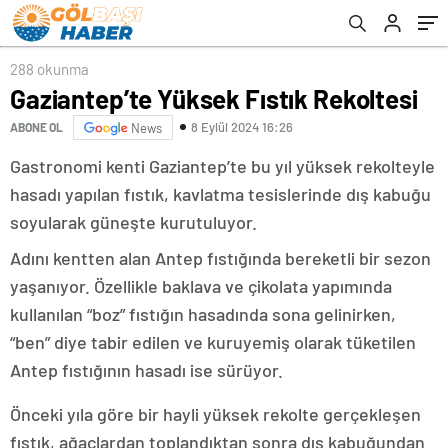
288 okunma
Gaziantep’te Yüksek Fıstık Rekoltesi
8 Eylül 2024 16:26
ABONE OL
News
Gastronomi kenti Gaziantep’te bu yıl yüksek rekolteyle
hasadı yapılan fıstık, kavlatma tesislerinde dış kabuğu
soyularak güneşte kurutuluyor.
Adını kentten alan Antep fıstığında bereketli bir sezon
yaşanıyor. Özellikle baklava ve çikolata yapımında
kullanılan “boz” fıstığın hasadında sona gelinirken,
“ben” diye tabir edilen ve kuruyemiş olarak tüketilen
Antep fıstığının hasadı ise sürüyor.
Önceki yıla göre bir hayli yüksek rekolte gerçekleşen
fıstık, ağaçlardan toplandıktan sonra dış kabuğundan