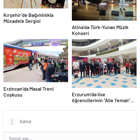
Kırşehir’de Bağımlılıkla
Mücadele Sergisi
Atina’da Türk-Yunan Müzik
Konseri
Erzincan’da Masal Treni
Erzurum’da lise
Coşkusu
öğrencilerinin “Aile Temalı”
ödüllü resimleri sergilendi