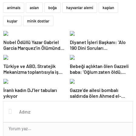
animals
aslan
boğa
hayvanlar alemi
kaplan
kuşlar
minik dostlar
Nobel Ödüllü Yazar Gabriel
Diyanet İşleri Başkanı: ‘Alo
Garcia Marquez’in Ölümünden
190 Dini Soruları
Sonra Yayımlanan İlk Roman
Cevaplandırma Hattı’
Ramazan boyunca hizmette
olacak
Türkiye ve ABD, Stratejik
Bebeği açlıktan ölen Gazzeli
Mekanizma toplantısıyla iş
baba: ‘Oğlum zaten öldü,
birliğini genişletmeyi
diğer bebekler ne olacak?’
hedefliyor
İranlı kadın DJ’ler tabuları
Gazze’de ailesi bombalı
yıkıyor
saldırıda ölen Ahmed el-
Guferi’nin hikayesi