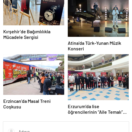
Kırşehir’de Bağımlılıkla
Mücadele Sergisi
Atina’da Türk-Yunan Müzik
Konseri
Erzincan’da Masal Treni
Erzurum’da lise
Coşkusu
öğrencilerinin “Aile Temalı”
ödüllü resimleri sergilendi