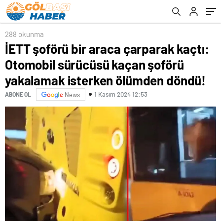
isterken ölümden döndü!
288 okunma
İETT şoförü bir araca çarparak kaçtı:
Otomobil sürücüsü kaçan şoförü
yakalamak isterken ölümden döndü!
1 Kasım 2024 12:53
ABONE OL
News