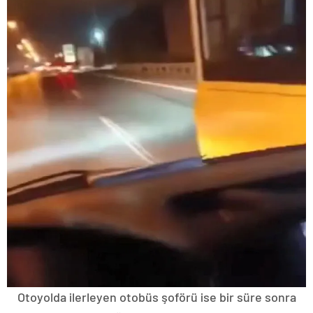
Otoyolda ilerleyen otobüs şoförü ise bir süre sonra