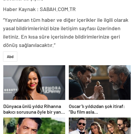
Haber Kaynak : SABAH.COM.TR
“Yayınlanan tüm haber ve diğer içerikler ile ilgili olarak
yasal bildirimlerinizi bize iletişim sayfası üzerinden
iletiniz. En kısa süre içerisinde bildirimlerinize geri
dönüş sağlanılacaktır.”
Abd
Dünyaca ünlü yıldız Rihanna
Oscar’lı yıldızdan şok itiraf:
bakıcı sorusuna öyle bir yanıt
“Bu film asla
verdi ki! “35 yıl boyunca…”
yayınlanmamalıydı!”