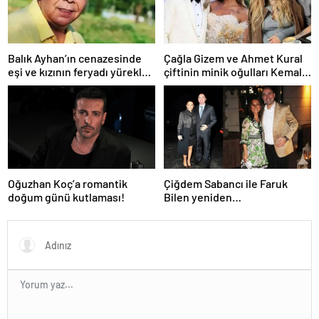
Balık Ayhan’ın cenazesinde
Çağla Gizem ve Ahmet Kural
eşi ve kızının feryadı yürekleri
çiftinin minik oğulları Kemal, 1
dağladı: “Baba kalk canım
yaşına bastı! İşte doğum
yanıyor!”
gününden kareler!
Oğuzhan Koç’a romantik
Çiğdem Sabancı ile Faruk
doğum günü kutlaması!
Bilen yeniden
adliyelik… Sabancıların eski
damadı, eski eşinin hapis
yatmasını istedi!