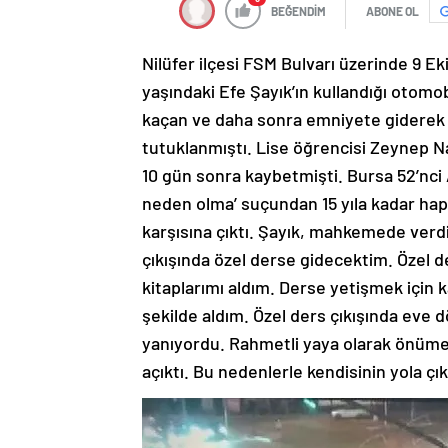
BEĞENDİM
ABONE OL
Nilüfer ilçesi FSM Bulvarı üzerinde 9 
yaşındaki Efe Şayık’ın kullandığı otomo
kaçan ve daha sonra emniyete giderek t
tutuklanmıştı. Lise öğrencisi Zeynep 
10 gün sonra kaybetmişti. Bursa 52’nci 
neden olma’ suçundan 15 yıla kadar hapi
karşısına çıktı. Şayık, mahkemede verd
çıkışında özel derse gidecektim. Özel d
kitaplarımı aldım. Derse yetişmek için 
şekilde aldım. Özel ders çıkışında eve 
yanıyordu. Rahmetli yaya olarak önüme a
açıktı. Bu nedenlerle kendisinin yola çı