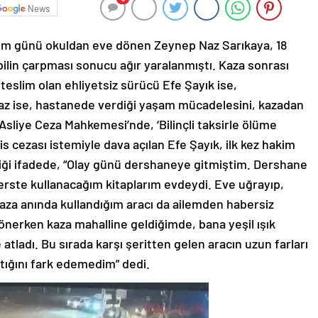
News
Ekim günü okuldan eve dönen Zeynep Naz Sarıkaya, 18
bilin çarpması sonucu ağır yaralanmıştı. Kaza sonrası
eslim olan ehliyetsiz sürücü Efe Şayık ise,
Naz ise, hastanede verdiği yaşam mücadelesini, kazadan
Asliye Ceza Mahkemesi’nde, ‘Bilinçli taksirle ölüme
s cezası istemiyle dava açılan Efe Şayık, ilk kez hakim
iği ifadede, “Olay günü dershaneye gitmiştim. Dershane
erste kullanacağım kitaplarım evdeydi. Eve uğrayıp,
kaza anında kullandığım aracı da ailemden habersiz
dönerken kaza mahalline geldiğimde, bana yeşil ışık
tladı. Bu sırada karşı şeritten gelen aracın uzun farları
ktığını fark edemedim” dedi.