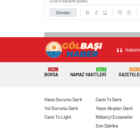
En az 10 karakter gerekli
Gönder
Haberle
CANLI
ANLIK
GÜNLÜ
BORSA
NAMAZ VAKITLERI
GAZETELE
Hava Durumu Dark
Canlı Tv Dark
Yol Durumu Dark
Yayın Akışları Dark
Canlı Tv Light
Nöbetçi Eczaneler
Son Dakika