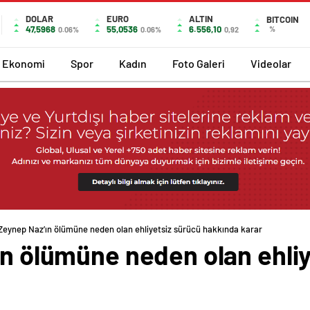
DOLAR
EURO
ALTIN
BITCOIN
47,5968
55,0536
6.556,10
%
0.06%
0.06%
0,92
Ekonomi
Spor
Kadın
Foto Galeri
Videolar
 Zeynep Naz’ın ölümüne neden olan ehliyetsiz sürücü hakkında karar
ın ölümüne neden olan ehli