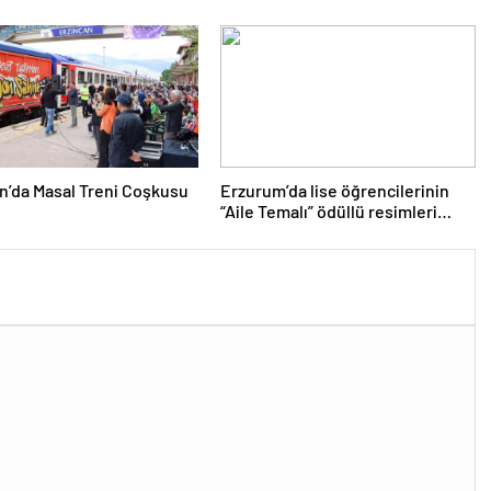
n’da Masal Treni Coşkusu
Erzurum’da lise öğrencilerinin
“Aile Temalı” ödüllü resimleri
sergilendi