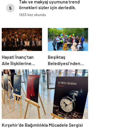
Takı ve makyaj uyumuna trend
örnekleri sizler için derledik.
5
1933 kez okundu
Hayati İnanç’tan
Beşiktaş
Aile İlişkilerine
Belediyesi’nden
Önem Vurgusu
Engellilere Özel
Etkinlik
Kırşehir’de Bağımlılıkla Mücadele Sergisi