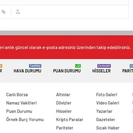
ri anlık güncel olarak e-posta adresiniz üzerinden takip edebilirsiniz.
K
TAHMİNİ
LİG
EKONOMİ
E
R
HAVA DURUMU
PUAN DURUMU
HISSELER
PARI
Canlı Borsa
Altınlar
Foto Galeri
Namaz Vakitleri
Dövizler
Video Galeri
Puan Durumu
Hisseler
Yazarlar
Örnek Burç Yorumu
Kripto Paralar
Gazeteler
Pariteler
Sıcak Haber