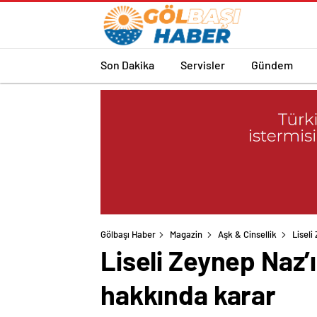
Son Dakika
Servisler
Gündem
Gölbaşı Haber
Magazin
Aşk & Cinsellik
Liseli
Liseli Zeynep Naz’
hakkında karar