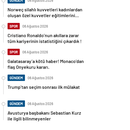
GÜNDEM
06 Ağustos 2026
Norweç silahlı kuvvetleri kadınlardan
oluşan özel kuvvetler eğitimlerini
başlattı.
SPOR
06 Ağustos 2026
Cristiano Ronaldo’nun akıllara zarar
tüm kariyerinin istatistiğini çıkardık !
SPOR
06 Ağustos 2026
Galatasaray’a kötü haber! Monaco’dan
flaş Onyekuru kararı.
GÜNDEM
06 Ağustos 2026
Trump’tan seçim sonrası ilk mülakat
GÜNDEM
06 Ağustos 2026
Avusturya başbakanı Sebastian Kurz
ile ilgili bilinmeyenler