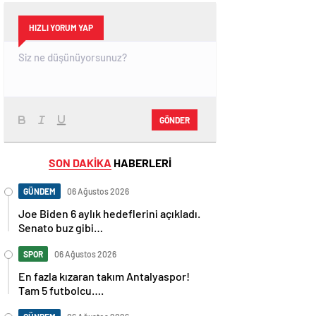
HIZLI YORUM YAP
GÖNDER
SON DAKİKA
HABERLERİ
GÜNDEM
06 Ağustos 2026
Joe Biden 6 aylık hedeflerini açıkladı.
Senato buz gibi…
SPOR
06 Ağustos 2026
En fazla kızaran takım Antalyaspor!
Tam 5 futbolcu….