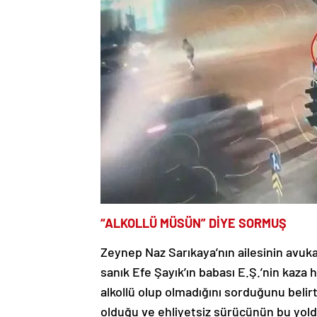
“ALKOLLÜ MÜSÜN” DİYE SORMUŞ
Zeynep Naz Sarıkaya’nın ailesinin avukat
sanık Efe Şayık’ın babası E.Ş.’nin kaza h
alkollü olup olmadığını sorduğunu belirt
olduğu ve ehliyetsiz sürücünün bu yolda 