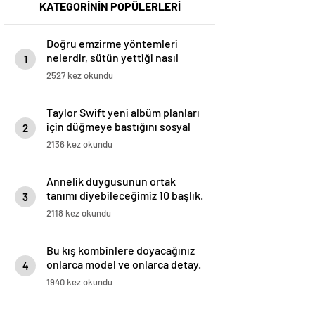
KATEGORİNİN POPÜLERLERİ
Doğru emzirme yöntemleri
nelerdir, sütün yettiği nasıl
1
anlaşılır?
2527 kez okundu
Taylor Swift yeni albüm planları
için düğmeye bastığını sosyal
2
medyadan duyurdu!
2136 kez okundu
Annelik duygusunun ortak
tanımı diyebileceğimiz 10 başlık.
3
2118 kez okundu
Bu kış kombinlere doyacağınız
onlarca model ve onlarca detay.
4
1940 kez okundu