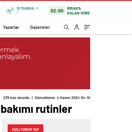
İMSAK'A
İSTANBUL
02:00
KALAN SÜRE
°
Yazarlar
Gazeteler
235 kez okundu
|
Güncelleme: 4 Kasım 2024 04:10
 bakımı rutinler
HIZLI YORUM YAP