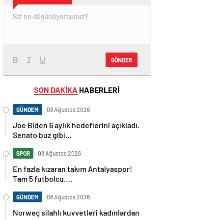
GÖNDER
SON DAKİKA
HABERLERİ
GÜNDEM
08 Ağustos 2026
Joe Biden 6 aylık hedeflerini açıkladı.
Senato buz gibi…
SPOR
08 Ağustos 2026
En fazla kızaran takım Antalyaspor!
Tam 5 futbolcu….
GÜNDEM
08 Ağustos 2026
Norweç silahlı kuvvetleri kadınlardan