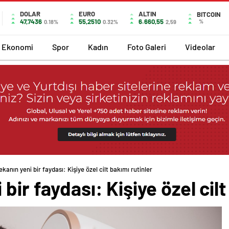
DOLAR
EURO
ALTIN
BITCOIN
47,7436
55,2510
6.660,55
%
0.18%
0.32%
2,59
Ekonomi
Spor
Kadın
Foto Galeri
Videolar
kanın yeni bir faydası: Kişiye özel cilt bakımı rutinler
bir faydası: Kişiye özel cilt