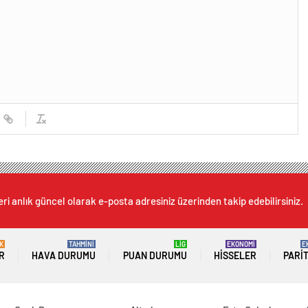
ri anlık güncel olarak e-posta adresiniz üzerinden takip edebilirsiniz.
K
TAHMİNİ
LİG
EKONOMİ
E
R
HAVA DURUMU
PUAN DURUMU
HISSELER
PARI