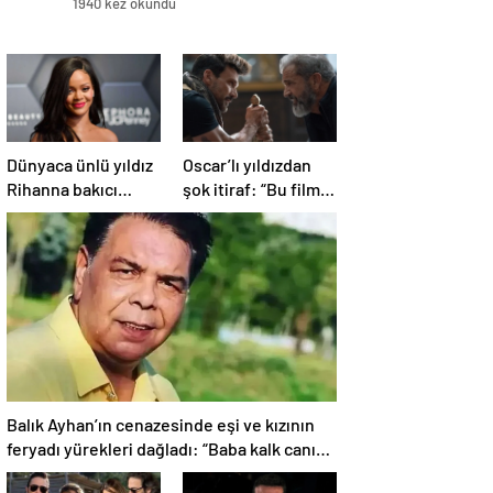
1940 kez okundu
Dünyaca ünlü yıldız
Oscar’lı yıldızdan
Rihanna bakıcı
şok itiraf: “Bu film
sorusuna öyle bir
asla
yanıt verdi ki! “35 yıl
yayınlanmamalıydı!”
boyunca…”
Balık Ayhan’ın cenazesinde eşi ve kızının
feryadı yürekleri dağladı: “Baba kalk canım
yanıyor!”