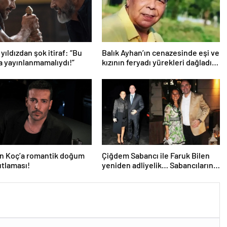
 yıldızdan şok itiraf: “Bu
Balık Ayhan’ın cenazesinde eşi ve
la yayınlanmamalıydı!”
kızının feryadı yürekleri dağladı:
“Baba kalk canım yanıyor!”
n Koç’a romantik doğum
Çiğdem Sabancı ile Faruk Bilen
tlaması!
yeniden adliyelik… Sabancıların
eski damadı, eski eşinin hapis
yatmasını istedi!