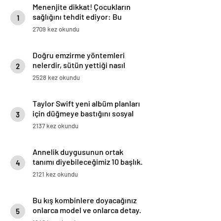
Menenjite dikkat! Çocukların
sağlığını tehdit ediyor: Bu
1
belirtileri önemseyin
2709 kez okundu
Doğru emzirme yöntemleri
nelerdir, sütün yettiği nasıl
2
anlaşılır?
2528 kez okundu
Taylor Swift yeni albüm planları
için düğmeye bastığını sosyal
3
medyadan duyurdu!
2137 kez okundu
Annelik duygusunun ortak
tanımı diyebileceğimiz 10 başlık.
4
2121 kez okundu
Bu kış kombinlere doyacağınız
onlarca model ve onlarca detay.
5