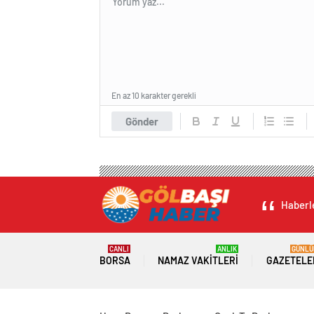
En az 10 karakter gerekli
Gönder
Haberle
CANLI
ANLIK
GÜNLÜ
BORSA
NAMAZ VAKITLERI
GAZETELE