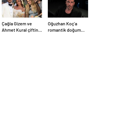
Çağla Gizem ve
Oğuzhan Koç’a
Ahmet Kural çiftinin
romantik doğum
minik oğulları
günü kutlaması!
Kemal, 1 yaşına
bastı! İşte doğum
gününden kareler!