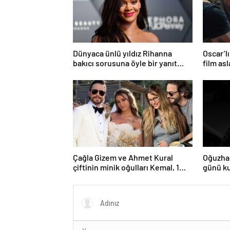
Dünyaca ünlü yıldız Rihanna
Oscar’lı
bakıcı sorusuna öyle bir yanıt
film as
verdi ki! “35 yıl boyunca…”
Çağla Gizem ve Ahmet Kural
Oğuzha
çiftinin minik oğulları Kemal, 1
günü ku
yaşına bastı! İşte doğum
gününden kareler!