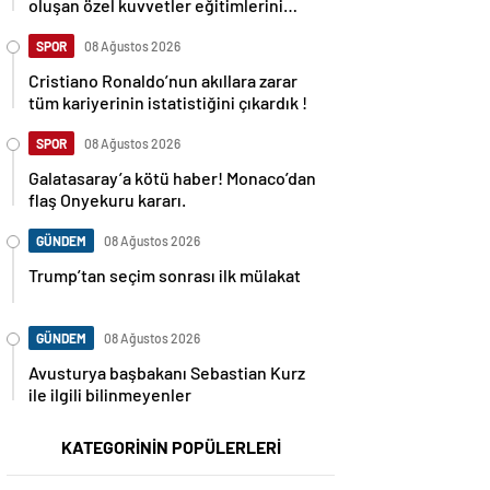
oluşan özel kuvvetler eğitimlerini
başlattı.
SPOR
08 Ağustos 2026
Cristiano Ronaldo’nun akıllara zarar
tüm kariyerinin istatistiğini çıkardık !
SPOR
08 Ağustos 2026
Galatasaray’a kötü haber! Monaco’dan
flaş Onyekuru kararı.
GÜNDEM
08 Ağustos 2026
Trump’tan seçim sonrası ilk mülakat
GÜNDEM
08 Ağustos 2026
Avusturya başbakanı Sebastian Kurz
ile ilgili bilinmeyenler
KATEGORİNİN POPÜLERLERİ