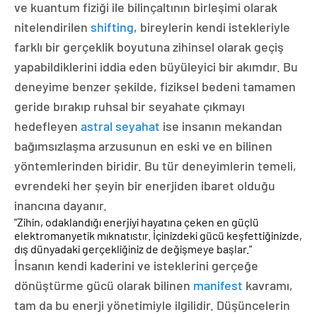
ve kuantum fiziği ile bilinçaltının birleşimi olarak
nitelendirilen
shifting
, bireylerin kendi istekleriyle
farklı bir gerçeklik boyutuna zihinsel olarak geçiş
yapabildiklerini iddia eden büyüleyici bir akımdır. Bu
deneyime benzer şekilde, fiziksel bedeni tamamen
geride bırakıp ruhsal bir seyahate çıkmayı
hedefleyen
astral seyahat
ise insanın mekandan
bağımsızlaşma arzusunun en eski ve en bilinen
yöntemlerinden biridir. Bu tür deneyimlerin temeli,
evrendeki her şeyin bir enerjiden ibaret olduğu
inancına dayanır.
"Zihin, odaklandığı enerjiyi hayatına çeken en güçlü
elektromanyetik mıknatıstır. İçinizdeki gücü keşfettiğinizde,
dış dünyadaki gerçekliğiniz de değişmeye başlar."
İnsanın kendi kaderini ve isteklerini gerçeğe
dönüştürme gücü olarak bilinen
manifest
kavramı,
tam da bu enerji yönetimiyle ilgilidir. Düşüncelerin