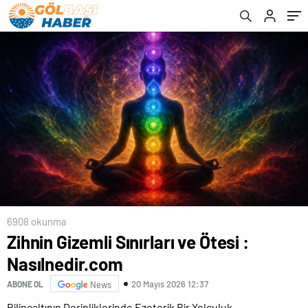
6908 okunma
Zihnin Gizemli Sınırları ve Ötesi :
Nasılnedir.com
20 Mayıs 2026 12:37
ABONE OL
News
Bilinçaltının Derinliklerinde Ezoterik Bir Yolculuk