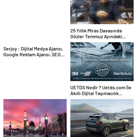
Güvence: Sabit Ücret ve
Kesintisiz Burs
25 Yıllık Miras Davasında
Gözler Temmuz Ayındaki
Karar Duruşmasına Çevrildi
Serjoy : Dijital Medya Ajansı,
Google Reklam Ajansı, SEO
Ajansı ve Web Tasarım Ajansı
UETDS Nedir ? Uetds.com İle
Akıllı Dijital Taşımacılık
Yazılımı