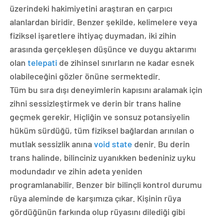
üzerindeki hakimiyetini araştıran en çarpıcı
alanlardan biridir. Benzer şekilde, kelimelere veya
fiziksel işaretlere ihtiyaç duymadan, iki zihin
arasında gerçekleşen düşünce ve duygu aktarımı
olan
telepati
de zihinsel sınırların ne kadar esnek
olabileceğini gözler önüne sermektedir.
Tüm bu sıra dışı deneyimlerin kapısını aralamak için
zihni sessizleştirmek ve derin bir trans haline
geçmek gerekir. Hiçliğin ve sonsuz potansiyelin
hüküm sürdüğü, tüm fiziksel bağlardan arınılan o
mutlak sessizlik anına
void state
denir. Bu derin
trans halinde, bilinciniz uyanıkken bedeniniz uyku
modundadır ve zihin adeta yeniden
programlanabilir. Benzer bir bilinçli kontrol durumu
rüya aleminde de karşımıza çıkar. Kişinin rüya
gördüğünün farkında olup rüyasını dilediği gibi