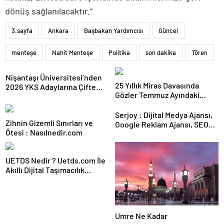
dönüş sağlanılacaktır.”
3.sayfa
Ankara
Başbakan Yardımcısı
Güncel
menteşe
Nahit Menteşe
Politika
son dakika
Tören
Nişantaşı Üniversitesi’nden
25 Yıllık Miras Davasında
2026 YKS Adaylarına Çifte
Gözler Temmuz Ayındaki
Güvence: Sabit Ücret ve
Karar Duruşmasına Çevrildi
Kesintisiz Burs
Serjoy : Dijital Medya Ajansı,
Zihnin Gizemli Sınırları ve
Google Reklam Ajansı, SEO
Ötesi : Nasılnedir.com
Ajansı ve Web Tasarım Ajansı
UETDS Nedir ? Uetds.com İle
Akıllı Dijital Taşımacılık
Yazılımı
Umre Ne Kadar