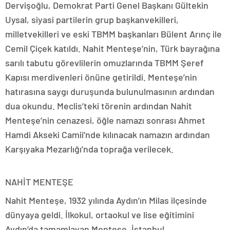
Dervişoğlu, Demokrat Parti Genel Başkanı Gültekin
Uysal, siyasi partilerin grup başkanvekilleri,
milletvekilleri ve eski TBMM başkanları Bülent Arınç ile
Cemil Çiçek katıldı. Nahit Menteşe’nin, Türk bayrağına
sarılı tabutu görevlilerin omuzlarında TBMM Şeref
Kapısı merdivenleri önüne getirildi. Menteşe’nin
hatırasına saygı duruşunda bulunulmasının ardından
dua okundu. Meclis’teki törenin ardından Nahit
Menteşe’nin cenazesi, öğle namazı sonrası Ahmet
Hamdi Akseki Camii’nde kılınacak namazın ardından
Karşıyaka Mezarlığı’nda toprağa verilecek.
NAHİT MENTEŞE
Nahit Menteşe, 1932 yılında Aydın’ın Milas ilçesinde
dünyaya geldi. İlkokul, ortaokul ve lise eğitimini
Aydın’da tamamlayan Menteşe, İstanbul