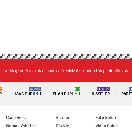
ri anlık güncel olarak e-posta adresiniz üzerinden takip edebilirsiniz.
K
TAHMİNİ
LİG
EKONOMİ
E
R
HAVA DURUMU
PUAN DURUMU
HISSELER
PARI
Canlı Borsa
Altınlar
Foto Galeri
Namaz Vakitleri
Dövizler
Video Galeri