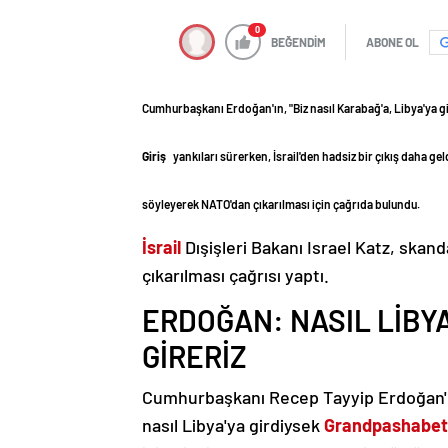
0
BEĞENDİM
ABONE OL
Cumhurbaşkanı Erdoğan'ın, "Biz nasıl Karabağ'a, Libya'ya g
Giriş
yankıları sürerken, İsrail'den hadsiz bir çıkış daha gel
söyleyerek NATO'dan çıkarılması için çağrıda bulundu.
İsrail
Dışişleri Bakanı Israel Katz, skan
çıkarılması çağrısı yaptı.
ERDOĞAN: NASIL LİBYA'
GİRERİZ
Cumhurbaşkanı Recep Tayyip Erdoğan'ın 
nasıl Libya'ya girdiysek
Grandpashabet