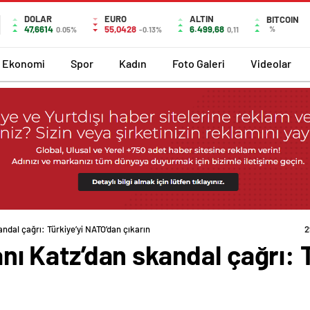
DOLAR
EURO
ALTIN
BITCOIN
47,6614
55,0428
6.499,68
%
0.05%
-0.13%
0,11
Ekonomi
Spor
Kadın
Foto Galeri
Videolar
kandal çağrı: Türkiye’yi NATO’dan çıkarın
2
kanı Katz’dan skandal çağrı: 