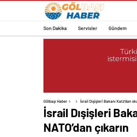
Son Dakika
Servisler
Gündem
Gölbaşı Haber
İsrail Dışişleri Bakanı Katz’dan s
İsrail Dışişleri Ba
NATO’dan çıkarın