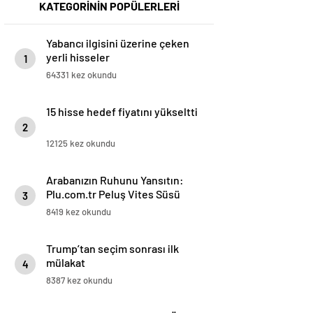
KATEGORİNİN POPÜLERLERİ
Yabancı ilgisini üzerine çeken
yerli hisseler
1
64331 kez okundu
15 hisse hedef fiyatını yükseltti
2
12125 kez okundu
Arabanızın Ruhunu Yansıtın:
Plu.com.tr Peluş Vites Süsü
3
Modelleri
8419 kez okundu
Trump’tan seçim sonrası ilk
mülakat
4
8387 kez okundu