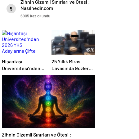
Zihnin Gizemli Sınırları ve Ötesi :
Nasılnedir.com
5
6905 kez okundu
Nişantaşı
25 Yıllık Miras
Üniversitesi’nden
Davasında Gözler
2026 YKS
Temmuz Ayındaki
Adaylarına Çifte
Karar Duruşmasına
Güvence: Sabit
Çevrildi
Ücret ve Kesintisiz
Burs
Zihnin Gizemli Sınırları ve Ötesi :