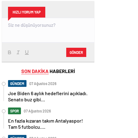
HIZLI YORUM YAP
GÖNDER
SON DAKİKA
HABERLERİ
GÜNDEM
07 Ağustos 2026
Joe Biden 6 aylık hedeflerini açıkladı.
Senato buz gibi…
SPOR
07 Ağustos 2026
En fazla kızaran takım Antalyaspor!
Tam 5 futbolcu….