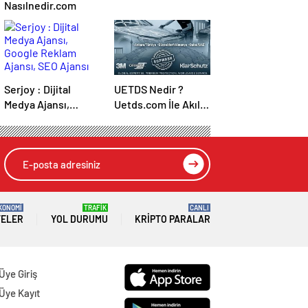
Nasılnedir.com
Serjoy : Dijital
UETDS Nedir ?
Medya Ajansı,
Uetds.com İle Akıllı
Google Reklam
Dijital Taşımacılık
Ajansı, SEO Ajansı
Yazılımı
ve Web Tasarım
Ajansı
KONOMİ
TRAFİK
CANLI
TELER
YOL DURUMU
KRIPTO PARALAR
Üye Giriş
Üye Kayıt