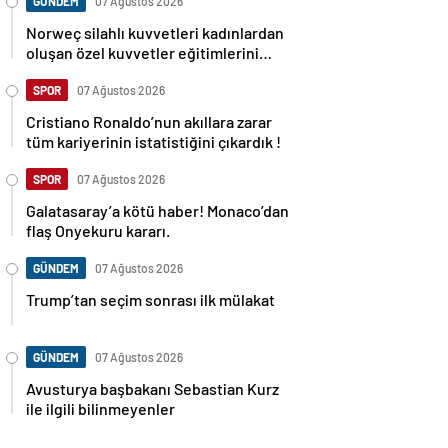
GÜNDEM
07 Ağustos 2026
Norweç silahlı kuvvetleri kadınlardan
oluşan özel kuvvetler eğitimlerini
başlattı.
SPOR
07 Ağustos 2026
Cristiano Ronaldo’nun akıllara zarar
tüm kariyerinin istatistiğini çıkardık !
SPOR
07 Ağustos 2026
Galatasaray’a kötü haber! Monaco’dan
flaş Onyekuru kararı.
GÜNDEM
07 Ağustos 2026
Trump’tan seçim sonrası ilk mülakat
GÜNDEM
07 Ağustos 2026
Avusturya başbakanı Sebastian Kurz
ile ilgili bilinmeyenler