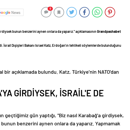
0
News
irdiysek bunun benzerini aynen onlara da yaparız." açıklamasının
Grandpashabet
di. İsrail Dışişleri Bakanı Israel Katz, Erdoğan'ın tehlikeli söylemlerde bulunduğunu
dal bir açıklamada bulundu. Katz, Türkiye'nin NATO'dan
YA GİRDİYSEK, İSRAİL'E DE
geçtiğimiz gün yaptığı, "Biz nasıl Karabağ'a girdiysek,
bunun benzerini aynen onlara da yaparız. Yapmamak